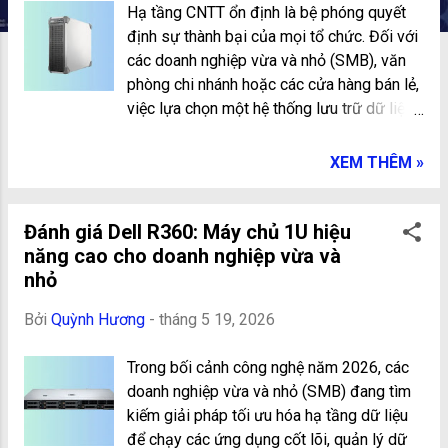
g
Hạ tầng CNTT ổn định là bệ phóng quyết
định sự thành bại của mọi tổ chức. Đối với
các doanh nghiệp vừa và nhỏ (SMB), văn
phòng chi nhánh hoặc các cửa hàng bán lẻ,
việc lựa chọn một hệ thống lưu trữ dữ liệu
chuyên dụng đòi hỏi sự cân bằng khắt khe
giữa hiệu suất tính toán, khả năng bảo mật
XEM THÊM »
và chi phí đầu tư. Server Dell T160 chính là
câu trả lời hoàn hảo từ Dell Technologies
nhằm giải quyết triệt để bài toán này.
Đánh giá Dell R360: Máy chủ 1U hiệu
Thông số kỹ thuật và hiệu năng phần cứng
năng cao cho doanh nghiệp vừa và
đột phá của server Dell T160 Server Dell
nhỏ
T160 nằm trong hệ sinh thái dòng server
Bởi
Quỳnh Hương
-
tháng 5 19, 2026
Dell 16G thế hệ mới, mang đến bước nhảy
vọt về hiệu suất tính toán nhờ tích hợp
Trong bối cảnh công nghệ năm 2026, các
những nền tảng công nghệ linh kiện tối tân:
doanh nghiệp vừa và nhỏ (SMB) đang tìm
Bộ vi xử lý Intel Xeon mạnh mẽ: Máy chủ
kiếm giải pháp tối ưu hóa hạ tầng dữ liệu
được trang bị bộ vi xử lý Intel Xeon E-
để chạy các ứng dụng cốt lõi, quản lý dữ
2400 Series với tùy chọn tối đa lên đến 8