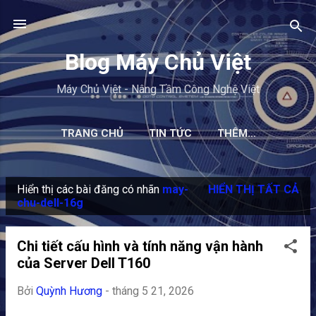
Chuyển đến nội dung chính
Blog Máy Chủ Việt
Máy Chủ Việt - Nâng Tầm Công Nghệ Việt
TRANG CHỦ
TIN TỨC
THÊM…
Hiển thị các bài đăng có nhãn
may-
HIỂN THỊ TẤT CẢ
B
chu-dell-16g
à
i
Chi tiết cấu hình và tính năng vận hành
đ
của Server Dell T160
ă
Bởi
Quỳnh Hương
-
tháng 5 21, 2026
n