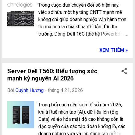
Trong cuộc đua chuyển đổi số hiện nay,
cải tiến, máy chủ Dell T160 hoạt động vô
việc sở hữu một hạ tầng CNTT mạnh mẽ
cùng êm ái, hoàn toàn phù hợp để đặt ngay
không chỉ giúp doanh nghiệp vận hành trơn
dưới gầm bàn hoặc trong không gian văn
tru mà còn là chìa khóa để dẫn đầu thị
phòng mở mà không gây ra tiếng ồn khó
trường. Dòng Dell 16G (thế hệ PowerEdge
chịu. Tiết kiệm năng lượng: Tích hợp các bộ
thứ 16) ra đời đã đánh dấu một bước
nguồn đạt chuẩn cao, thiết bị giúp doanh
ngoặt lớn trong công nghệ máy chủ, mang
nghiệp cắt giảm đáng kể chi phí điện năng
XEM THÊM »
đến sự kết hợp hoàn hảo giữa sức mạnh
vận hành hàng tháng. Máy chủ Dell T160
xử lý đỉnh cao, khả năng bảo mật Cyber
Hiệu năng vượt trội trong phân khúc Entry-
Resilient và hiệu quả tiết kiệm năng lượng
Server Dell T560: Biểu tượng sức
level Dù có vẻ ngoài nhỏ nhắn, bên trong
vượt trội. Dell 16G – Nền tảng công nghệ
mạnh kỷ nguyên AI 2026
máy chủ Dell T160 vẫn chứa đ...
dẫn đầu xu hướng Dòng Dell 16G được
Bởi
Quỳnh Hương
-
tháng 4 21, 2026
xây dựng để đáp ứng những khối lượng
công việc khắt khe nhất của năm 2026 như
Trong bối cảnh nền kinh tế số năm 2026,
trí tuệ nhân tạo (AI), ảo hóa mật độ cao và
khi trí tuệ nhân tạo (AI), dữ liệu lớn (Big
phân tích dữ liệu thời gian thực. Những cải
Data) và ảo hóa mật độ cao không còn là
tiến đáng giá nhất bao gồm: Vi xử lý Intel
đặc quyền của các tập đoàn khổng lồ, các
Xeon Scalable thế hệ mới: Tăng cường số
doanh nghiệp vừa và lớn đang ráo riết tìm