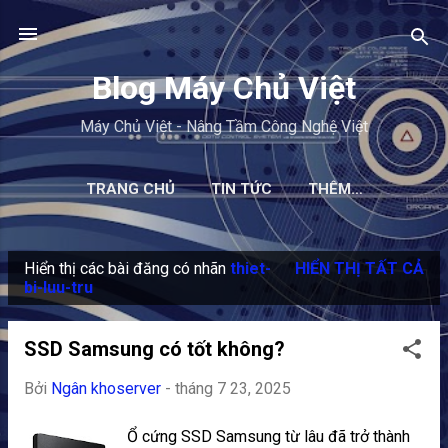
Chuyển đến nội dung chính
Blog Máy Chủ Việt
Máy Chủ Việt - Nâng Tầm Công Nghệ Việt
TRANG CHỦ
TIN TỨC
THÊM…
Hiển thị các bài đăng có nhãn
thiet-
HIỂN THỊ TẤT CẢ
B
bi-luu-tru
à
i
SSD Samsung có tốt không?
đ
Bởi
Ngân khoserver
-
tháng 7 23, 2025
ă
n
Ổ cứng SSD Samsung từ lâu đã trở thành