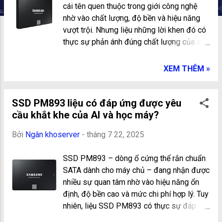
g
cái tên quen thuộc trong giới công nghệ
nhờ vào chất lượng, độ bền và hiệu năng
vượt trội. Nhưng liệu những lời khen đó có
thực sự phản ánh đúng chất lượng của sản
phẩm? Bài viết này sẽ giúp bạn khám phá
mọi khía cạnh về SSD Samsung để đánh
XEM THÊM »
giá xem đây có phải là lựa chọn xứng
đáng cho nhu cầu lưu trữ của bạn hay
không ! Tổng quan về thương hiệu SSD
SSD PM893 liệu có đáp ứng được yêu
Samsung Trước khi đi sâu vào chất lượng
cầu khắt khe của AI và học máy?
sản phẩm, chúng ta cần điểm qua đôi nét
Bởi
Ngân khoserver
-
tháng 7 22, 2025
về thương hiệu Samsung trong mảng lưu
trữ. Samsung không chỉ là nhà sản xuất
SSD PM893 – dòng ổ cứng thể rắn chuẩn
thiết bị điện tử hàng đầu mà còn là một
SATA dành cho máy chủ – đang nhận được
trong số ít công ty sở hữu toàn bộ chuỗi
nhiều sự quan tâm nhờ vào hiệu năng ổn
cung ứng sản xuất SSD, từ chip nhớ NAND
định, độ bền cao và mức chi phí hợp lý. Tuy
đến bộ điều khiển (controller). Khả năng
nhiên, liệu SSD PM893 có thực sự đáp
kiểm soát toàn diện này giúp Samsung tạo
ứng được những yêu cầu khắt khe của các
ra những dòng máy chủ SSD có độ tương