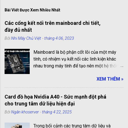
Bài Viết Được Xem Nhiều Nhất
Các cổng kết nối trên mainboard chi tiết,
đầy đủ nhất
Bởi
Nhi Máy Chủ Việt
-
tháng 4 06, 2023
Mainboard là bộ phận cốt lõi của một máy
tính, có nhiệm vụ kết nối các linh kiện khác
nhau trong máy tính để tạo nên một hệ thống
hoạt động hiệu quả. Các cổng kết nối trên
XEM THÊM »
mainboard là những cổng truyền thông giúp
kết nối các linh kiện với nhau. Chúng có vai trò
quan trọng trong việc kết nối và truyền tải dữ
Card đồ họa Nvidia A40 - Sức mạnh đột phá
liệu giữa các linh kiện bên trong máy tính.
cho trung tâm dữ liệu hiện đại
Trong bài viết này, chúng ta sẽ cùng tìm hiểu
Bởi
Ngân khoserver
-
tháng 4 22, 2025
chi tiết và đầy đủ nhất về các cổng kết nối
trên mainboard chi tiết và đầy đủ nhất! Liệt
Trong bối cảnh các trung tâm dữ liệu và
kê các cổng kết nối trên mainboard: 1.Cổng