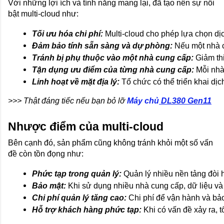
Với những lợi ích và tính năng mang lại, đã tạo nên sự nổi
bật multi-cloud như:
Tối ưu hóa chi phí:
 Multi-cloud cho phép lựa chọn dị
Đảm bảo tính sẵn sàng và dự phòng:
 Nếu một nhà 
Tránh bị phụ thuộc vào một nhà cung cấp: 
Giảm thi
Tận dụng ưu điểm của từng nhà cung cấp: 
Mỗi nhà
Linh hoạt về mặt địa lý:
 Tổ chức có thể triển khai dị
>>> Thật đáng tiếc nếu bạn bỏ lỡ
Máy chủ
DL380 Gen11
Nhược điểm của multi-cloud
Bên cạnh đó, sản phẩm cũng không tránh khỏi một số vấn
đề còn tồn đọng như:
Phức tạp trong quản lý: 
Quản lý nhiều nền tảng đòi h
Bảo mật:
 Khi sử dụng nhiều nhà cung cấp, dữ liệu và
Chi phí quản lý tăng cao:
 Chi phí để vận hành và bảo
Hỗ trợ khách hàng phức tạp:
 Khi có vấn đề xảy ra, 