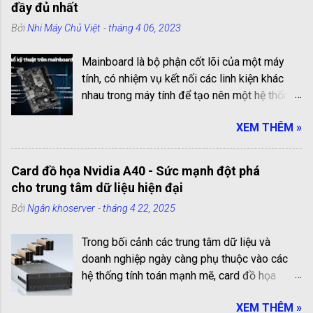
đầy đủ nhất
Bởi
Nhi Máy Chủ Việt
-
tháng 4 06, 2023
Mainboard là bộ phận cốt lõi của một máy
tính, có nhiệm vụ kết nối các linh kiện khác
nhau trong máy tính để tạo nên một hệ thống
hoạt động hiệu quả. Các cổng kết nối trên
XEM THÊM »
mainboard là những cổng truyền thông giúp
kết nối các linh kiện với nhau. Chúng có vai trò
quan trọng trong việc kết nối và truyền tải dữ
Card đồ họa Nvidia A40 - Sức mạnh đột phá
liệu giữa các linh kiện bên trong máy tính.
cho trung tâm dữ liệu hiện đại
Trong bài viết này, chúng ta sẽ cùng tìm hiểu
Bởi
Ngân khoserver
-
tháng 4 22, 2025
chi tiết và đầy đủ nhất về các cổng kết nối
trên mainboard chi tiết và đầy đủ nhất! Liệt
Trong bối cảnh các trung tâm dữ liệu và
kê các cổng kết nối trên mainboard: 1.Cổng
doanh nghiệp ngày càng phụ thuộc vào các
PS2 (PlayStation 2) Cổng PS2 có dạng hình
hệ thống tính toán mạnh mẽ, card đồ họa
tròn, 6 chân và 1 lỗ hình chữ nhật ở giữa, là
Nvidia A40 đã nổi lên như một lựa chọn
cổng thông dụng để kết nối chuột và bàn
XEM THÊM »
không thể bỏ qua. Không chỉ mang trong mình