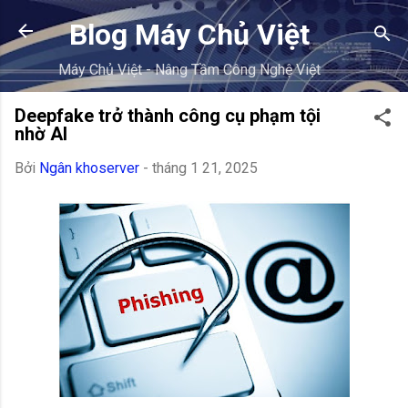
Chuyển đến nội dung chính
Blog Máy Chủ Việt
Máy Chủ Việt - Nâng Tầm Công Nghệ Việt
Deepfake trở thành công cụ phạm tội
nhờ AI
Bởi
Ngân khoserver
-
tháng 1 21, 2025