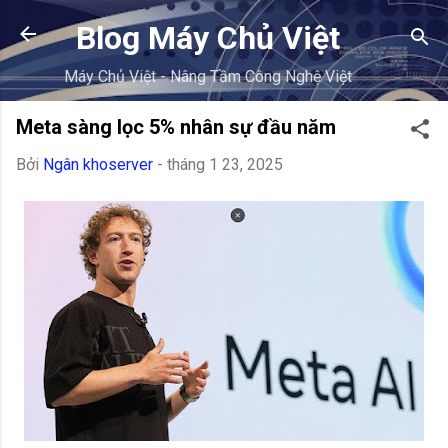
Chuyển đến nội dung chính
Blog Máy Chủ Việt
Máy Chủ Việt - Nâng Tầm Công Nghệ Việt
Meta sàng lọc 5% nhân sự đầu năm
Bởi
Ngân khoserver
-
tháng 1 23, 2025