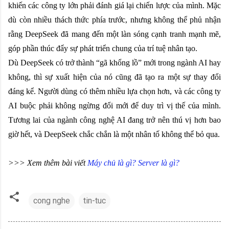
khiến các công ty lớn phải đánh giá lại chiến lược của mình. Mặc
dù còn nhiều thách thức phía trước, nhưng không thể phủ nhận
rằng DeepSeek đã mang đến một làn sóng cạnh tranh mạnh mẽ,
góp phần thúc đẩy sự phát triển chung của trí tuệ nhân tạo.
Dù DeepSeek có trở thành “gã khổng lồ” mới trong ngành AI hay
không, thì sự xuất hiện của nó cũng đã tạo ra một sự thay đổi
đáng kể. Người dùng có thêm nhiều lựa chọn hơn, và các công ty
AI buộc phải không ngừng đổi mới để duy trì vị thế của mình.
Tương lai của ngành công nghệ AI đang trở nên thú vị hơn bao
giờ hết, và DeepSeek chắc chắn là một nhân tố không thể bỏ qua.
>>> Xem thêm bài viết
Máy chủ là gì? Server là gì?
cong nghe
tin-tuc