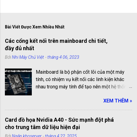
Bài Viết Được Xem Nhiều Nhất
Các cổng kết nối trên mainboard chi tiết,
đầy đủ nhất
Bởi
Nhi Máy Chủ Việt
-
tháng 4 06, 2023
Mainboard là bộ phận cốt lõi của một máy
tính, có nhiệm vụ kết nối các linh kiện khác
nhau trong máy tính để tạo nên một hệ thống
hoạt động hiệu quả. Các cổng kết nối trên
XEM THÊM »
mainboard là những cổng truyền thông giúp
kết nối các linh kiện với nhau. Chúng có vai trò
quan trọng trong việc kết nối và truyền tải dữ
Card đồ họa Nvidia A40 - Sức mạnh đột phá
liệu giữa các linh kiện bên trong máy tính.
cho trung tâm dữ liệu hiện đại
Trong bài viết này, chúng ta sẽ cùng tìm hiểu
Bởi
Ngân khoserver
-
tháng 4 22, 2025