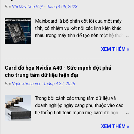
Bởi
Nhi Máy Chủ Việt
-
tháng 4 06, 2023
Mainboard là bộ phận cốt lõi của một máy
tính, có nhiệm vụ kết nối các linh kiện khác
nhau trong máy tính để tạo nên một hệ thống
hoạt động hiệu quả. Các cổng kết nối trên
XEM THÊM »
mainboard là những cổng truyền thông giúp
kết nối các linh kiện với nhau. Chúng có vai trò
quan trọng trong việc kết nối và truyền tải dữ
Card đồ họa Nvidia A40 - Sức mạnh đột phá
liệu giữa các linh kiện bên trong máy tính.
cho trung tâm dữ liệu hiện đại
Trong bài viết này, chúng ta sẽ cùng tìm hiểu
Bởi
Ngân khoserver
-
tháng 4 22, 2025
chi tiết và đầy đủ nhất về các cổng kết nối
trên mainboard chi tiết và đầy đủ nhất! Liệt
Trong bối cảnh các trung tâm dữ liệu và
kê các cổng kết nối trên mainboard: 1.Cổng
doanh nghiệp ngày càng phụ thuộc vào các
PS2 (PlayStation 2) Cổng PS2 có dạng hình
hệ thống tính toán mạnh mẽ, card đồ họa
tròn, 6 chân và 1 lỗ hình chữ nhật ở giữa, là
Nvidia A40 đã nổi lên như một lựa chọn
cổng thông dụng để kết nối chuột và bàn
XEM THÊM »
không thể bỏ qua. Không chỉ mang trong mình
phím. Cổng màu xanh dùng để kết nối chuột,