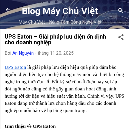
Chuyển đế
Blog Máy Chủ Việt
Máy Chủ Việt - Nâng Tầm Công Nghệ Việt
UPS Eaton – Giải pháp lưu điện ổn định
cho doanh nghiệp
Bởi
An Nguyễn
-
tháng 11 20, 2025
UPS Eaton
là giải pháp lưu điện hiệu quả giúp đảm bảo
nguồn điện liên tục cho hệ thống máy móc và thiết bị công
nghệ trong thời đại số. Bất kỳ sự cố mất điện hay sụt áp
đột ngột nào cũng có thể gây gián đoạn hoạt động, ảnh
hưởng tới dữ liệu và hiệu suất vận hành. Chính vì vậy,
UPS
Eaton
đang trở thành lựa chọn hàng đầu cho các doanh
nghiệp muốn bảo vệ hạ tầng quan trọng.
Giới thiệu về UPS Eaton