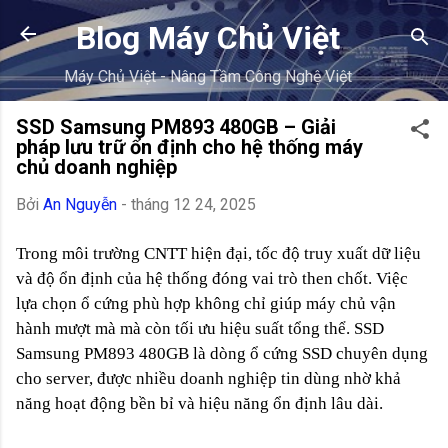
Chuyển đế
Blog Máy Chủ Việt
Máy Chủ Việt - Nâng Tầm Công Nghệ Việt
SSD Samsung PM893 480GB – Giải
pháp lưu trữ ổn định cho hệ thống máy
chủ doanh nghiệp
Bởi
An Nguyễn
-
tháng 12 24, 2025
Trong môi trường CNTT hiện đại, tốc độ truy xuất dữ liệu
và độ ổn định của hệ thống đóng vai trò then chốt. Việc
lựa chọn ổ cứng phù hợp không chỉ giúp máy chủ vận
hành mượt mà mà còn tối ưu hiệu suất tổng thể.
SSD
Samsung PM893 480GB
là dòng ổ cứng SSD chuyên dụng
cho server, được nhiều doanh nghiệp tin dùng nhờ khả
năng hoạt động bền bỉ và hiệu năng ổn định lâu dài.