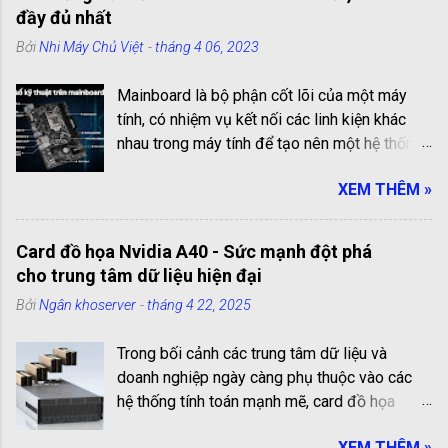
đầy đủ nhất
Bởi
Nhi Máy Chủ Việt
-
tháng 4 06, 2023
Mainboard là bộ phận cốt lõi của một máy
tính, có nhiệm vụ kết nối các linh kiện khác
nhau trong máy tính để tạo nên một hệ thống
hoạt động hiệu quả. Các cổng kết nối trên
XEM THÊM »
mainboard là những cổng truyền thông giúp
kết nối các linh kiện với nhau. Chúng có vai trò
quan trọng trong việc kết nối và truyền tải dữ
Card đồ họa Nvidia A40 - Sức mạnh đột phá
liệu giữa các linh kiện bên trong máy tính.
cho trung tâm dữ liệu hiện đại
Trong bài viết này, chúng ta sẽ cùng tìm hiểu
Bởi
Ngân khoserver
-
tháng 4 22, 2025
chi tiết và đầy đủ nhất về các cổng kết nối
trên mainboard chi tiết và đầy đủ nhất! Liệt
Trong bối cảnh các trung tâm dữ liệu và
kê các cổng kết nối trên mainboard: 1.Cổng
doanh nghiệp ngày càng phụ thuộc vào các
PS2 (PlayStation 2) Cổng PS2 có dạng hình
hệ thống tính toán mạnh mẽ, card đồ họa
tròn, 6 chân và 1 lỗ hình chữ nhật ở giữa, là
Nvidia A40 đã nổi lên như một lựa chọn
cổng thông dụng để kết nối chuột và bàn
XEM THÊM »