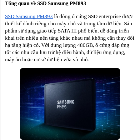
Tổng quan về SSD Samsung PM893
SSD Samsung PM893
là dòng ổ cứng SSD enterprise được
thiết kế dành riêng cho máy chủ và trung tâm dữ liệu. Sản
phẩm sử dụng giao tiếp SATA III phổ biến, dễ dàng triển
khai trên nhiều nền tảng khác nhau mà không cần thay đổi
hạ tầng hiện có.
Với dung lượng 480GB, ổ cứng đáp ứng
tốt các nhu cầu lưu trữ hệ điều hành, dữ liệu ứng dụng,
máy ảo hoặc cơ sở dữ liệu vừa và nhỏ.