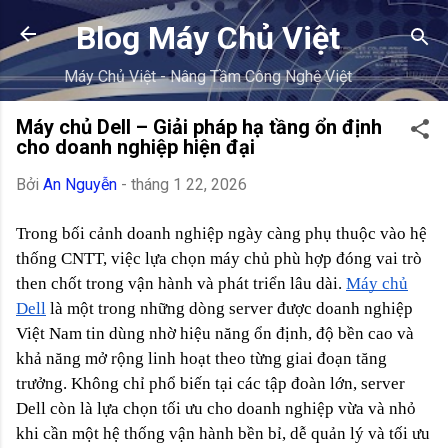
Chuyển đến nội dung chính
Blog Máy Chủ Việt
Máy Chủ Việt - Nâng Tầm Công Nghệ Việt
Máy chủ Dell – Giải pháp hạ tầng ổn định
cho doanh nghiệp hiện đại
Bởi
An Nguyễn
-
tháng 1 22, 2026
Trong bối cảnh doanh nghiệp ngày càng phụ thuộc vào hệ
thống CNTT, việc lựa chọn máy chủ phù hợp đóng vai trò
then chốt trong vận hành và phát triển lâu dài.
Máy chủ
Dell
là một trong những dòng server được doanh nghiệp
Việt Nam tin dùng nhờ hiệu năng ổn định, độ bền cao và
khả năng mở rộng linh hoạt theo từng giai đoạn tăng
trưởng.
Không chỉ phổ biến tại các tập đoàn lớn, server
Dell còn là lựa chọn tối ưu cho doanh nghiệp vừa và nhỏ
khi cần một hệ thống vận hành bền bỉ, dễ quản lý và tối ưu