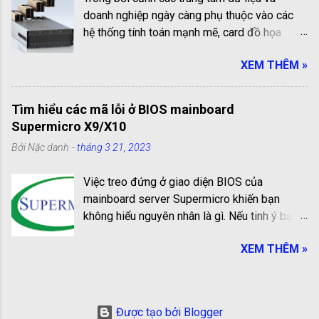
kê các cổng kết nối trên mainboard: 1.Cổng
doanh nghiệp ngày càng phụ thuộc vào các
PS2 (PlayStation 2) Cổng PS2 có dạng hình
hệ thống tính toán mạnh mẽ, card đồ họa
tròn, 6 chân và 1 lỗ hình chữ nhật ở giữa, là
Nvidia A40 đã nổi lên như một lựa chọn
cổng thông dụng để kết nối chuột và bàn
XEM THÊM »
không thể bỏ qua. Không chỉ mang trong mình
phím. Cổng màu xanh dùng để kết nối chuột,
cấu hình khủng, A40 còn thể hiện những đổi
cổng màu tím dùng để kết nối bàn phím. Một
mới kiến trúc đáng kinh ngạc, giúp xử lý hiệu
số mainboard sản xuất gần đây thường sẽ có
Tìm hiểu các mã lỗi ở BIOS mainboard
quả từ đồ họa chuyên sâu đến trí tuệ nhân
1 cổng PS2 có thể dùng để gắn cả chuột và
Supermicro X9/X10
tạo! Cái nhìn tổng quan về Nvidia A40 Nvidia
bàn phím dễ dàng. Trên mainboard đời mới có
Bởi
Nặc danh
-
tháng 3 21, 2023
A40 là GPU dạng PCI Express Gen4 được
1 cổng PS2 có 2 màu có thể dung để gắn cả
thiết kế cho những môi trường chuyên nghiệp
chuột hay bàn phím. 2. Cổng Com (Serial -
Việc treo đứng ở giao diện BIOS của
đòi hỏi hiệu năng đồ họa và tính toán cực
Cổng nối tiếp) Cổng Com có 9 chân (hình t...
mainboard server Supermicro khiến bạn
cao. Card này sở hữu thiết kế full-height, full-
không hiểu nguyên nhân là gì. Nếu tinh ý bạn
length, chiếm hai khe PCIe với chiều dài
sẽ thấy các mã CODE bị treo ở góc dưới màn
chuẩn 10.5 inch. Được làm mát bằng tản nhiệt
XEM THÊM »
hình BIOS. Trong bài viết này mình sẽ định
thụ động không dùng quạt, A40 tiêu thụ điện
nghĩa các mã lỗi cơ bản cho bạn hiểu tình
năng lên tới 300W, phù hợp với các hệ thống
trạng nhé. Tổng quan về mainboard
có điều kiện tản nhiệt kiểm soát. Dựa trên
Supermicro Supermicro là một trong những
kiến trúc Ampere, A40 hỗ trợ đầy đủ các
Được tạo bởi Blogger
nhà sản xuất mainboard server hàng đầu trên