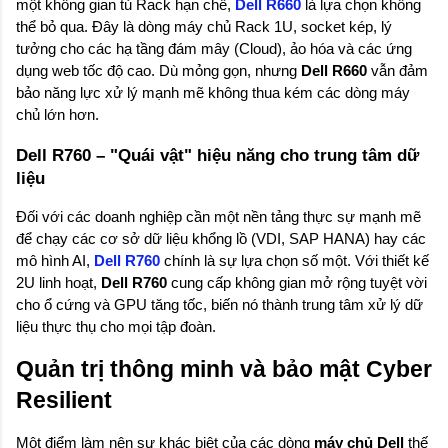
một không gian tủ Rack hạn chế, 
Dell R660
 là lựa chọn không 
thể bỏ qua. Đây là dòng máy chủ Rack 1U, socket kép, lý 
tưởng cho các hạ tầng đám mây (Cloud), ảo hóa và các ứng 
dụng web tốc độ cao. Dù mỏng gọn, nhưng 
Dell R660
 vẫn đảm 
bảo năng lực xử lý mạnh mẽ không thua kém các dòng máy 
chủ lớn hơn.
Dell R760 – "Quái vật" hiệu năng cho trung tâm dữ 
liệu
Đối với các doanh nghiệp cần một nền tảng thực sự mạnh mẽ 
để chạy các cơ sở dữ liệu khổng lồ (VDI, SAP HANA) hay các 
mô hình AI, 
Dell R760
 chính là sự lựa chọn số một. Với thiết kế 
2U linh hoạt, 
Dell R760
 cung cấp không gian mở rộng tuyệt vời 
cho ổ cứng và GPU tăng tốc, biến nó thành trung tâm xử lý dữ 
liệu thực thụ cho mọi tập đoàn.
Quản trị thông minh và bảo mật Cyber 
Resilient
Một điểm làm nên sự khác biệt của các dòng 
máy chủ Dell
 thế 