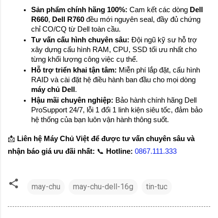
Sản phẩm chính hãng 100%:
 Cam kết các dòng 
Dell 
R660
, 
Dell R760
 đều mới nguyên seal, đầy đủ chứng 
chỉ CO/CQ từ Dell toàn cầu.
Tư vấn cấu hình chuyên sâu:
 Đội ngũ kỹ sư hỗ trợ 
xây dựng cấu hình RAM, CPU, SSD tối ưu nhất cho 
từng khối lượng công việc cụ thể.
Hỗ trợ triển khai tận tâm:
 Miễn phí lắp đặt, cấu hình 
RAID và cài đặt hệ điều hành ban đầu cho mọi dòng 
máy chủ Dell
.
Hậu mãi chuyên nghiệp:
 Bảo hành chính hãng Dell 
ProSupport 24/7, lỗi 1 đổi 1 linh kiện siêu tốc, đảm bảo 
hệ thống của bạn luôn vận hành thông suốt.
📩 
Liên hệ Máy Chủ Việt để được tư vấn chuyên sâu và 
nhận báo giá ưu đãi nhất:
 📞 
Hotline:
0867.111.333 
may-chu
may-chu-dell-16g
tin-tuc