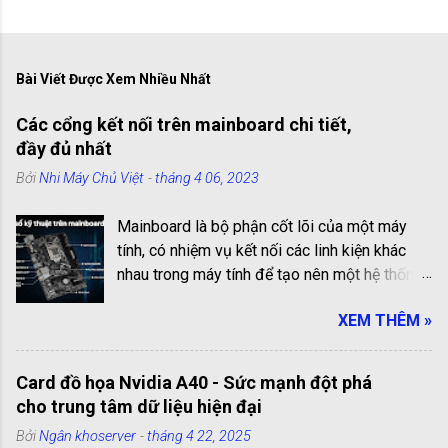
Bài Viết Được Xem Nhiều Nhất
Các cổng kết nối trên mainboard chi tiết,
đầy đủ nhất
Bởi
Nhi Máy Chủ Việt
-
tháng 4 06, 2023
Mainboard là bộ phận cốt lõi của một máy
tính, có nhiệm vụ kết nối các linh kiện khác
nhau trong máy tính để tạo nên một hệ thống
hoạt động hiệu quả. Các cổng kết nối trên
XEM THÊM »
mainboard là những cổng truyền thông giúp
kết nối các linh kiện với nhau. Chúng có vai trò
quan trọng trong việc kết nối và truyền tải dữ
Card đồ họa Nvidia A40 - Sức mạnh đột phá
liệu giữa các linh kiện bên trong máy tính.
cho trung tâm dữ liệu hiện đại
Trong bài viết này, chúng ta sẽ cùng tìm hiểu
Bởi
Ngân khoserver
-
tháng 4 22, 2025
chi tiết và đầy đủ nhất về các cổng kết nối