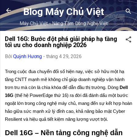
Chuyển đến nội dung chính
Blog Máy Chủ Việt
Máy Chủ Việt - Nâng Tầm Công Nghệ Việt
Dell 16G: Bước đột phá giải pháp hạ tầng
tối ưu cho doanh nghiệp 2026
Bởi
Quỳnh Hương
-
tháng 4 29, 2026
Trong cuộc đua chuyển đổi số hiện nay, việc sở hữu một hạ 
tầng CNTT mạnh mẽ không chỉ giúp doanh nghiệp vận hành 
trơn tru mà còn là chìa khóa để dẫn đầu thị trường. Dòng 
Dell 
16G
 (thế hệ PowerEdge thứ 16) ra đời đã đánh dấu một bước 
ngoặt lớn trong công nghệ máy chủ, mang đến sự kết hợp hoàn 
hảo giữa sức mạnh xử lý đỉnh cao, khả năng bảo mật Cyber 
Resilient và hiệu quả tiết kiệm năng lượng vượt trội.
Dell 16G – Nền tảng công nghệ dẫn 