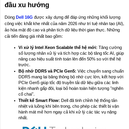
đầu xu hướng
Dòng 
Dell 16G
 được xây dựng để đáp ứng những khối lượng 
công việc khắt khe nhất của năm 2026 như trí tuệ nhân tạo (AI), 
ảo hóa mật độ cao và phân tích dữ liệu thời gian thực. Những 
cải tiến đáng giá nhất bao gồm:
Vi xử lý Intel Xeon Scalable thế hệ mới:
 Tăng cường 
số lượng nhân xử lý và tích hợp các bộ tăng tốc AI, giúp 
nâng cao hiệu suất tính toán lên đến 50% so với thế hệ 
trước.
Bộ nhớ DDR5 và PCIe Gen5:
 Việc chuyển sang chuẩn 
DDR5 mang lại băng thông bộ nhớ cực lớn, kết hợp với 
PCIe Gen5 giúp tốc độ truyền tải dữ liệu giữa các linh 
kiện nhanh gấp đôi, loại bỏ hoàn toàn hiện tượng "nghẽn 
cổ chai".
Thiết kế Smart Flow:
 Dell đã tinh chỉnh hệ thống tản 
nhiệt và luồng khí bên trong, cho phép các thiết bị vận 
hành mát mẻ hơn ngay cả khi xử lý các tác vụ nặng 
nhất.