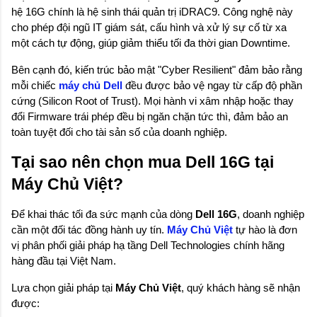
hệ 16G chính là hệ sinh thái quản trị iDRAC9. Công nghệ này 
cho phép đội ngũ IT giám sát, cấu hình và xử lý sự cố từ xa 
một cách tự động, giúp giảm thiểu tối đa thời gian Downtime.
Bên cạnh đó, kiến trúc bảo mật "Cyber Resilient" đảm bảo rằng 
mỗi chiếc 
máy chủ Dell
 đều được bảo vệ ngay từ cấp độ phần 
cứng (Silicon Root of Trust). Mọi hành vi xâm nhập hoặc thay 
đổi Firmware trái phép đều bị ngăn chặn tức thì, đảm bảo an 
toàn tuyệt đối cho tài sản số của doanh nghiệp.
Tại sao nên chọn mua Dell 16G tại 
Máy Chủ Việt?
Để khai thác tối đa sức mạnh của dòng 
Dell 16G
, doanh nghiệp 
cần một đối tác đồng hành uy tín. 
Máy Chủ Việt
 tự hào là đơn 
vị phân phối giải pháp hạ tầng Dell Technologies chính hãng 
hàng đầu tại Việt Nam.
Lựa chọn giải pháp tại 
Máy Chủ Việt
, quý khách hàng sẽ nhận 
được: