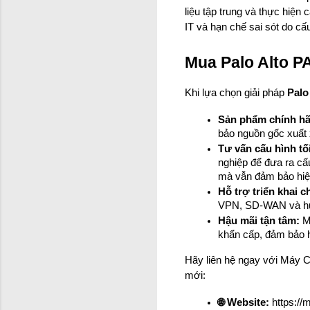
liệu tập trung và thực hiện
IT và hạn chế sai sót do cấ
Mua Palo Alto P
Khi lựa chọn giải pháp 
Palo
Sản phẩm chính h
bảo nguồn gốc xuất 
Tư vấn cấu hình tố
nghiệp để đưa ra cấ
mà vẫn đảm bảo hiệ
Hỗ trợ triển khai 
VPN, SD-WAN và hướ
Hậu mãi tận tâm:
 M
khẩn cấp, đảm bảo h
Hãy liên hệ ngay với Máy C
mới:
🌐 Website:
 https://