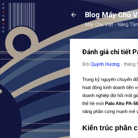
Blog Máy Chủ V
Máy Chủ Việt - Nâng Tầ
Đánh giá chi tiết
Bởi
Quỳnh Hương
-
tháng 
Trong kỷ nguyên chuyển đổ
hoạt động kinh doanh bền vữ
doanh nghiệp đòi hỏi một g
thế hệ mới 
Palo Alto PA-5
năng phần cứng mạnh mẽ và
Kiến trúc phần 