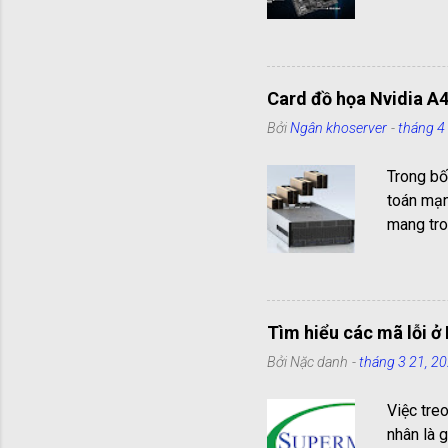
và truyền
hiểu chi 
cổng kết
hình chữ
Card đồ họa Nvidia A4
nối chuộ
Bởi
Ngân khoserver
-
tháng 4
có 1 cổn
PS2 có 2
Trong bố
Com có 9 
toán mạn
mang tro
lý hiệu 
là GPU d
năng đồ h
PCIe với
Tìm hiểu các mã lỗi 
tiêu thụ
Bởi
Nặc danh
-
tháng 3 21, 2
kiến trúc
bằng AI,
Việc tre
A40 đảm 
nhân là 