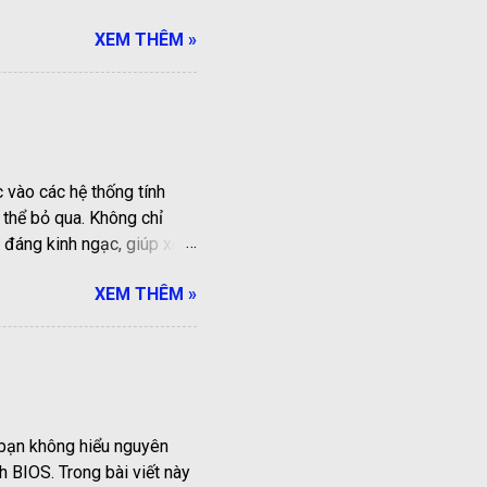
ày, chúng ta sẽ cùng tìm
XEM THÊM »
 đầy đủ nhất! Liệt kê các
 hình tròn, 6 chân và 1 lỗ
ổng màu xanh dùng để kết
 xuất gần đây thường sẽ
inboard đời mới có 1 cổng
ial - Cổng nối tiếp) Cổng
 vào các hệ thống tính
thể bỏ qua. Không chỉ
 đáng kinh ngạc, giúp xử
 về Nvidia A40 Nvidia A40
XEM THÊM »
n nghiệp đòi hỏi hiệu
-length, chiếm hai khe
g không dùng quạt, A40
 nhiệt kiểm soát. Dựa trên
 thời gian thực, tính toán
ữ liệu tới máy chủ biên,
 bạn không hiểu nguyên
h BIOS. Trong bài viết này