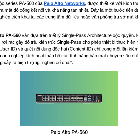
uộc series PA-500 của 
Palo Alto Networks
, được thiết kế với kích 
hiệp triển khai tại các trung tâm dữ liệu hoặc văn phòng trụ sở mà kh
lto PA-560
 vẫn dựa trên triết lý Single-Pass Architecture độc quyền. 
 rời rạc gây độ trễ, kiến trúc Single-Pass cho phép thiết bị thực hiệ
User-ID) và quét nội dung độc hại (Content-ID) chỉ trong một lần kiểm 
oanh nghiệp kích hoạt toàn bộ các tính năng bảo mật chuyên sâu nhất
g xảy ra hiện tượng "nghẽn cổ chai".
Palo Alto PA-560