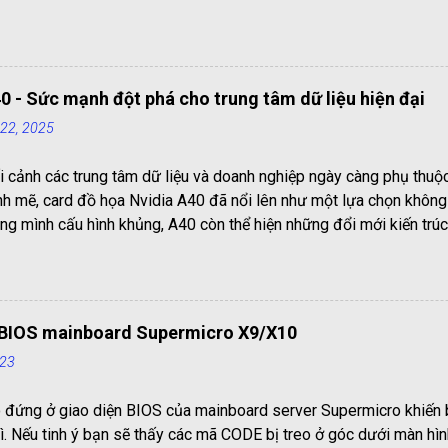
 tải dữ liệu giữa các linh kiện bên trong máy tính. Trong bài viết n
tiết và đầy đủ nhất về các cổng kết nối trên mainboard chi tiết và
 nối trên mainboard: 1.Cổng PS2 (PlayStation 2) Cổng PS2 có dạng
 nhật ở giữa, là cổng thông dụng để kết nối chuột và bàn phím. C
0 - Sức mạnh đột phá cho trung tâm dữ liệu hiện đại
t, cổng màu tím dùng để kết nối bàn phím. Một số mainboard sản
 22, 2025
g PS2 có thể dùng để gắn cả chuột và bàn phím dễ dàng. Trên ma
 màu có thể dung để gắn cả chuột hay bàn phím. 2. Cổng Com (Ser
i cảnh các trung tâm dữ liệu và doanh nghiệp ngày càng phụ thuộc
chân (hình t...
h mẽ, card đồ họa Nvidia A40 đã nổi lên như một lựa chọn không 
ng mình cấu hình khủng, A40 còn thể hiện những đổi mới kiến trúc
quả từ đồ họa chuyên sâu đến trí tuệ nhân tạo! Cái nhìn tổng quan
ạng PCI Express Gen4 được thiết kế cho những môi trường chuyê
ọa và tính toán cực cao. Card này sở hữu thiết kế full-height, full
 chiều dài chuẩn 10.5 inch. Được làm mát bằng tản nhiệt thụ độn
ở BIOS mainboard Supermicro X9/X10
 điện năng lên tới 300W, phù hợp với các hệ thống có điều kiện tản
023
 Ampere, A40 hỗ trợ đầy đủ các công nghệ tiên tiến như dò tia theo
 shading hiện đại và mô phỏng vật lý chính xác. Từ các trung tâm d
o đứng ở giao diện BIOS của mainboard server Supermicro khiến
nhận xuất sắc nhiều v...
gì. Nếu tinh ý bạn sẽ thấy các mã CODE bị treo ở góc dưới màn hìn