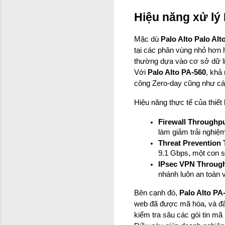
Hiệu năng xử lý
Mặc dù 
Palo Alto Palo Alt
tại các phân vùng nhỏ hơn h
thường dựa vào cơ sở dữ liệ
Với 
Palo Alto PA-560
, khả
công Zero-day cũng như các
Hiệu năng thực tế của thiết
Firewall Throughpu
làm giảm trải nghiệ
Threat Prevention
9.1 Gbps, một con s
IPsec VPN Throug
nhánh luôn an toàn 
Bên cạnh đó, 
Palo Alto PA
web đã được mã hóa, và đâ
kiểm tra sâu các gói tin m