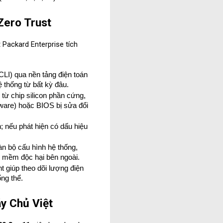
Zero Trust
Packard Enterprise tích 
LI) qua nền tảng điện toán 
 thống từ bất kỳ đâu.
từ chip silicon phần cứng, 
ware) hoặc BIOS bị sửa đổi 
; nếu phát hiện có dấu hiệu 
n bộ cấu hình hệ thống, 
n mềm độc hại bên ngoài.
iúp theo dõi lượng điện 
ổng thể.
y Chủ Việt