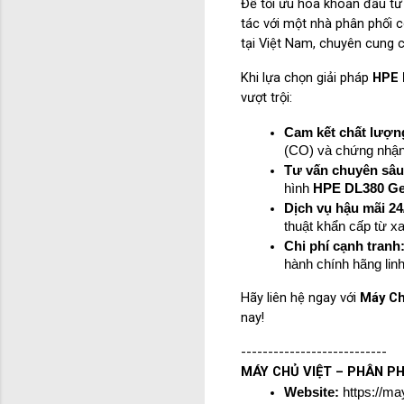
Để tối ưu hóa khoản đầu tư
tác với một nhà phân phối c
tại Việt Nam, chuyên cung c
Khi lựa chọn giải pháp 
HPE 
vượt trội:
Cam kết chất lượn
(CO) và chứng nhận 
Tư vấn chuyên sâu
hình 
HPE DL380 G
Dịch vụ hậu mãi 24
thuật khẩn cấp từ x
Chi phí cạnh tranh
hành chính hãng lin
Hãy liên hệ ngay với 
Máy Ch
nay!
---------------------------
MÁY CHỦ VIỆT – PHÂN P
Website:
 https://ma