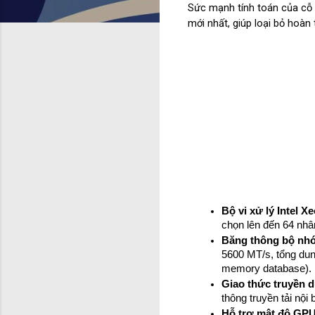
Sức mạnh tính toán của cỗ
mới nhất, giúp loại bỏ hoàn
Bộ vi xử lý Intel Xe
chọn lên đến 64 nhân
Băng thông bộ nh
5600 MT/s, tổng dung
memory database).
Giao thức truyền d
thông truyền tải nộ
Hỗ trợ mật độ GPU