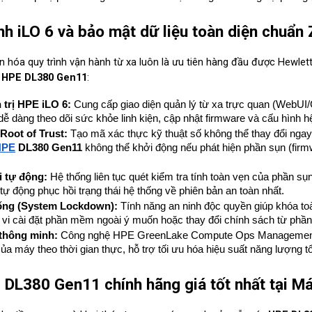
nh iLO 6 và bảo mật dữ liệu toàn diện chuẩn 
 hóa quy trình vận hành từ xa luôn là ưu tiên hàng đầu được Hewlett 
 
HPE DL380 Gen11
:
 trị HPE iLO 6:
 Cung cấp giao diện quản lý từ xa trực quan (WebUI/C
ễ dàng theo dõi sức khỏe linh kiện, cập nhật firmware và cấu hình hệ
Root of Trust:
 Tạo mã xác thực kỹ thuật số không thể thay đổi ngay 
HPE
 DL380 Gen11
 không thể khởi động nếu phát hiện phần sụn (firm
i tự động:
 Hệ thống liên tục quét kiểm tra tính toàn vẹn của phần sụn
ẽ tự động phục hồi trạng thái hệ thống về phiên bản an toàn nhất.
ống (System Lockdown):
 Tính năng an ninh độc quyền giúp khóa toà
vi cài đặt phần mềm ngoài ý muốn hoặc thay đổi chính sách từ phầ
 thông minh:
 Công nghệ HPE GreenLake Compute Ops Management g
 của máy theo thời gian thực, hỗ trợ tối ưu hóa hiệu suất năng lượng t
DL380 Gen11 chính hãng giá tốt nhất tại Má