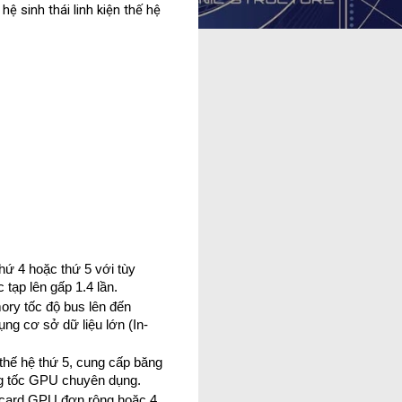
ệ sinh thái linh kiện thế hệ 
hứ 4 hoặc thứ 5 với tùy 
 tạp lên gấp 1.4 lần.
y tốc độ bus lên đến 
ụng cơ sở dữ liệu lớn (In-
hế hệ thứ 5, cung cấp băng 
ăng tốc GPU chuyên dụng.
8 card GPU đơn rộng hoặc 4 