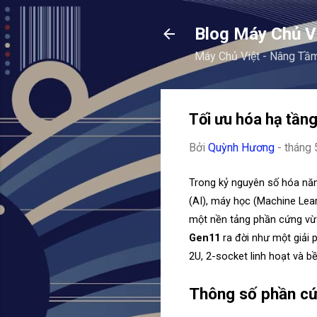
Blog Máy Chủ V
Máy Chủ Việt - Nâng Tầ
Tối ưu hóa hạ tần
Bởi
Quỳnh Hương
-
tháng 
Trong kỷ nguyên số hóa năm 
(AI), máy học (Machine Lear
một nền tảng phần cứng vừa
Gen11
 ra đời như một giải 
2U, 2-socket linh hoạt và bề
Thông số phần cứ