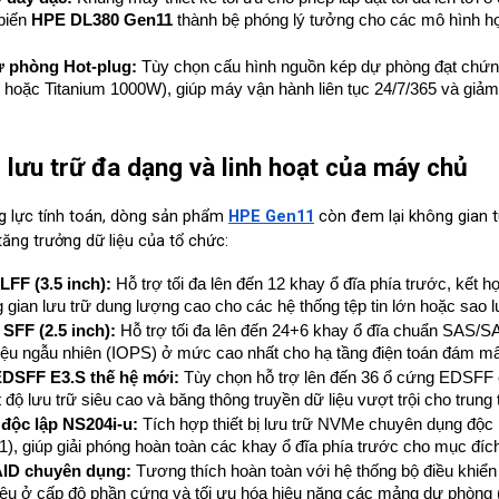
biến 
HPE DL380 Gen11
 thành bệ phóng lý tưởng cho các mô hình họ
 phòng Hot-plug:
 Tùy chọn cấu hình nguồn kép dự phòng đạt chứng
hoặc Titanium 1000W), giúp máy vận hành liên tục 24/7/365 và giảm th
 lưu trữ đa dạng và linh hoạt của máy chủ
 lực tính toán, dòng sản phẩm 
HPE Gen11
 còn đem lại không gian t
ăng trưởng dữ liệu của tổ chức:
LFF (3.5 inch):
 Hỗ trợ tối đa lên đến 12 khay ổ đĩa phía trước, kết h
 gian lưu trữ dung lượng cao cho các hệ thống tệp tin lớn hoặc sao 
SFF (2.5 inch):
 Hỗ trợ tối đa lên đến 24+6 khay ổ đĩa chuẩn SAS/
 liệu ngẫu nhiên (IOPS) ở mức cao nhất cho hạ tầng điện toán đám m
EDSFF E3.S thế hệ mới:
 Tùy chọn hỗ trợ lên đến 36 ổ cứng EDSFF
ộ lưu trữ siêu cao và băng thông truyền dữ liệu vượt trội cho trung 
độc lập NS204i-u:
 Tích hợp thiết bị lưu trữ NVMe chuyên dụng độc l
), giúp giải phóng hoàn toàn các khay ổ đĩa phía trước cho mục đích l
AID chuyên dụng:
 Tương thích hoàn toàn với hệ thống bộ điều khiển
liệu ở cấp độ phần cứng và tối ưu hóa hiệu năng các mảng dự phòng (