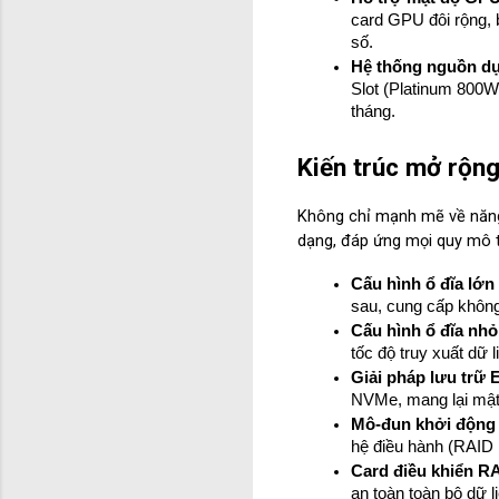
card GPU đôi rộng, 
số.
Hệ thống nguồn dự
Slot (Platinum 800W 
tháng.
Kiến trúc mở rộng
Không chỉ mạnh mẽ về năng
dạng, đáp ứng mọi quy mô t
Cấu hình ổ đĩa lớn 
sau, cung cấp không
Cấu hình ổ đĩa nhỏ 
tốc độ truy xuất dữ
Giải pháp lưu trữ 
NVMe, mang lại mật đ
Mô-đun khởi động 
hệ điều hành (RAID 1
Card điều khiển R
an toàn toàn bộ dữ 