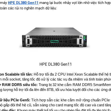
 máy 
HPE DL380 Gen11
 mang lại bước nhảy vọt lớn nhờ việc tích hợp h
 toàn các rủi ro nghẽn mạch dữ liệu:
HPE DL380 Gen11
on Scalable tối tân:
 Hỗ trợ tối đa 2 CPU Intel Xeon Scalable thế hệ t
 mỗi socket, tăng tốc độ xử lý các tác vụ đa nhiệm và tính toán phức
ớ RAM DDR5 siêu tốc:
 Trang bị 32 khe cắm RAM DDR5 SmartMemor
 lượng hỗ trợ tối đa lên đến 8TB, tối ưu hóa tuyệt đối cho các ứng d
ữ liệu PCIe Gen5:
 Tích hợp sẵn các khe cắm mở rộng chuẩn PCIe t
i bộ gấp đôi thế hệ cũ, sẵn sàng cho card mạng tốc độ cao và card t
 dày đặc:
 Khung máy thiết kế tối ưu cho phép lắp đặt tối đa lên tới 