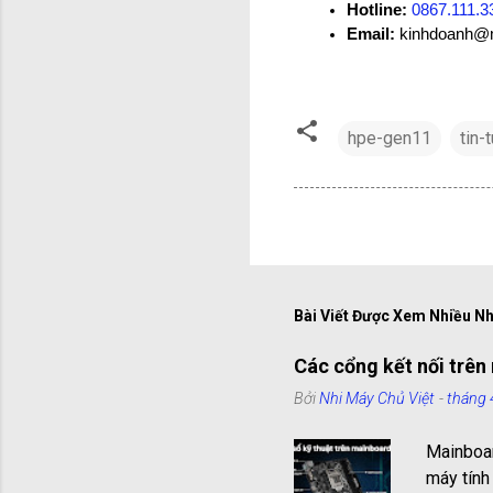
Hotline:
0867.111.3
Email: 
kinhdoanh@
hpe-gen11
tin-
Bài Viết Được Xem Nhiều N
Các cổng kết nối trên 
Bởi
Nhi Máy Chủ Việt
-
tháng 
Mainboar
máy tính