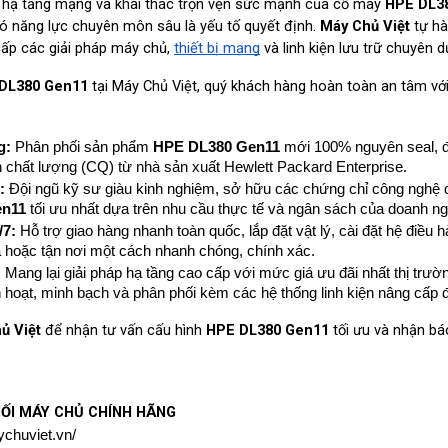
 hạ tầng mạng và khai thác trọn vẹn sức mạnh của cỗ máy 
HPE DL3
ó năng lực chuyên môn sâu là yếu tố quyết định. 
Máy Chủ Việt
 tự hà
ấp các giải pháp máy chủ, 
thiết bị mạng
 và linh kiện lưu trữ chuyên
DL380 Gen11
 tại Máy Chủ Việt, quý khách hàng hoàn toàn an tâm vớ
g:
 Phân phối sản phẩm 
HPE DL380 Gen11
 mới 100% nguyên seal, đ
chất lượng (CQ) từ nhà sản xuất Hewlett Packard Enterprise.
:
 Đội ngũ kỹ sư giàu kinh nghiệm, sở hữu các chứng chỉ công nghệ qu
en11
 tối ưu nhất dựa trên nhu cầu thực tế và ngân sách của doanh ng
/7:
 Hỗ trợ giao hàng nhanh toàn quốc, lắp đặt vật lý, cài đặt hệ điều 
a hoặc tận nơi một cách nhanh chóng, chính xác.
:
 Mang lại giải pháp hạ tầng cao cấp với mức giá ưu đãi nhất thị trườ
h hoạt, minh bạch và phân phối kèm các hệ thống linh kiện nâng cấp 
ủ Việt
 để nhận tư vấn cấu hình 
HPE DL380 Gen11
 tối ưu và nhận bá
HỐI MÁY CHỦ CHÍNH HÃNG
ychuviet.vn/