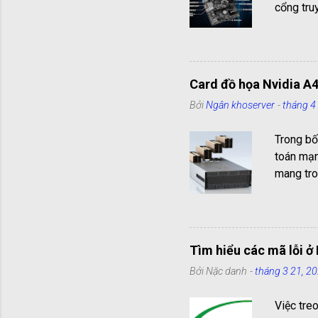
cổng truy
và truyền
hiểu chi 
cổng kết
hình chữ
Card đồ họa Nvidia A4
nối chuộ
Bởi
Ngân khoserver
-
tháng 4
có 1 cổn
PS2 có 2
Trong bố
Com có 9 
toán mạn
mang tro
lý hiệu 
là GPU d
năng đồ h
PCIe với
Tìm hiểu các mã lỗi 
tiêu thụ
Bởi
Nặc danh
-
tháng 3 21, 2
kiến trúc
bằng AI,
Việc tre
A40 đảm 