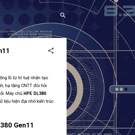
en11
g lồ từ trí tuệ nhân tạo 
h, hạ tầng CNTT đòi hỏi 
ối. Máy chủ 
HPE DL380 
liệu hiện đại nhờ kiến trúc 
DL380 Gen11