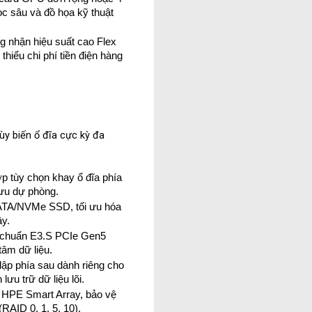
c sâu và đồ họa kỹ thuật 
 nhận hiệu suất cao Flex 
iểu chi phí tiền điện hàng 
ùy biến ổ đĩa cực kỳ đa 
ợp tùy chọn khay ổ đĩa phía 
lưu dự phòng.
SATA/NVMe SSD, tối ưu hóa 
ây.
 chuẩn E3.S PCIe Gen5 
tâm dữ liệu.
ập phía sau dành riêng cho 
ưu trữ dữ liệu lõi.
 HPE Smart Array, bảo vệ 
RAID 0, 1, 5, 10).