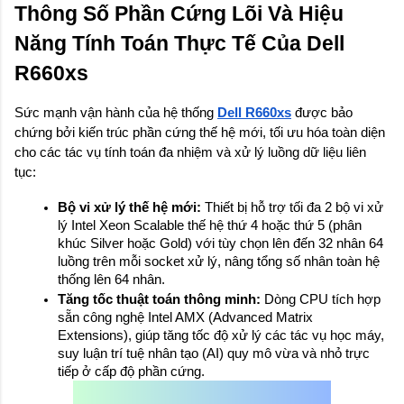
Thông Số Phần Cứng Lõi Và Hiệu 
Năng Tính Toán Thực Tế Của Dell 
R660xs
Sức mạnh vận hành của hệ thống 
Dell R660xs
 được bảo 
chứng bởi kiến trúc phần cứng thế hệ mới, tối ưu hóa toàn diện 
cho các tác vụ tính toán đa nhiệm và xử lý luồng dữ liệu liên 
tục:
Bộ vi xử lý thế hệ mới:
 Thiết bị hỗ trợ tối đa 2 bộ vi xử 
lý Intel Xeon Scalable thế hệ thứ 4 hoặc thứ 5 (phân 
khúc Silver hoặc Gold) với tùy chọn lên đến 32 nhân 64 
luồng trên mỗi socket xử lý, nâng tổng số nhân toàn hệ 
thống lên 64 nhân.
Tăng tốc thuật toán thông minh:
 Dòng CPU tích hợp 
sẵn công nghệ Intel AMX (Advanced Matrix 
Extensions), giúp tăng tốc độ xử lý các tác vụ học máy, 
suy luận trí tuệ nhân tạo (AI) quy mô vừa và nhỏ trực 
tiếp ở cấp độ phần cứng.