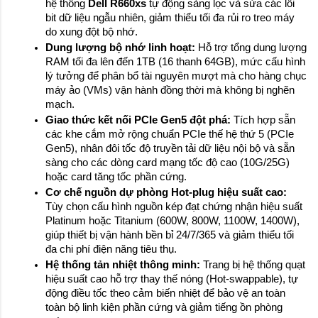
hệ thống 
Dell R660xs
 tự động sàng lọc và sửa các lỗi 
bit dữ liệu ngẫu nhiên, giảm thiểu tối đa rủi ro treo máy 
do xung đột bộ nhớ.
Dung lượng bộ nhớ linh hoạt:
 Hỗ trợ tổng dung lượng 
RAM tối đa lên đến 1TB (16 thanh 64GB), mức cấu hình 
lý tưởng để phân bổ tài nguyên mượt mà cho hàng chục 
máy ảo (VMs) vận hành đồng thời mà không bị nghẽn 
mạch.
Giao thức kết nối PCIe Gen5 đột phá:
 Tích hợp sẵn 
các khe cắm mở rộng chuẩn PCIe thế hệ thứ 5 (PCIe 
Gen5), nhân đôi tốc độ truyền tải dữ liệu nội bộ và sẵn 
sàng cho các dòng card mạng tốc độ cao (10G/25G) 
hoặc card tăng tốc phần cứng.
Cơ chế nguồn dự phòng Hot-plug hiệu suất cao:
Tùy chọn cấu hình nguồn kép đạt chứng nhận hiệu suất 
Platinum hoặc Titanium (600W, 800W, 1100W, 1400W), 
giúp thiết bị vận hành bền bỉ 24/7/365 và giảm thiểu tối 
đa chi phí điện năng tiêu thụ.
Hệ thống tản nhiệt thông minh:
 Trang bị hệ thống quạt 
hiệu suất cao hỗ trợ thay thế nóng (Hot-swappable), tự 
động điều tốc theo cảm biến nhiệt để bảo vệ an toàn 
toàn bộ linh kiện phần cứng và giảm tiếng ồn phòng 