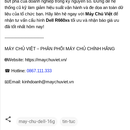
bứt phá của doanh nghiệp trong kỷ nguyên số. Đừng để hệ 
thống cũ kỹ làm giảm hiệu suất vận hành và đe dọa an toàn dữ 
liệu của tổ chức bạn. Hãy liên hệ ngay với 
Máy Chủ Việt
 để 
nhận tư vấn cấu hình 
Dell R660xs
 tối ưu và nhận báo giá ưu 
đãi tốt nhất hôm nay!
---------------------------
MÁY CHỦ VIỆT – PHÂN PHỐI MÁY CHỦ CHÍNH HÃNG
🌐Website: https://maychuviet.vn/
☎ Hotline: 
0867.111.333
📧Email: kinhdoanh@maychuviet.vn
may-chu-dell-16g
tin-tuc