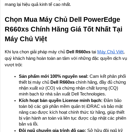
mang lại hiệu quả kinh tế cao nhất.
Chọn Mua Máy Chủ Dell PowerEdge 
R660xs Chính Hãng Giá Tốt Nhất Tại 
Máy Chủ Việt
Khi lựa chọn giải pháp máy chủ 
Dell R660xs
 tại 
Máy Chủ Việt
, 
quý khách hàng hoàn toàn an tâm với những đặc quyền dịch vụ 
vượt trội:
Sản phẩm mới 100% nguyên seal:
 Cam kết phân phối 
thiết bị máy chủ 
Dell R660xs
 chính hãng, đầy đủ chứng 
nhận xuất xứ (CO) và chứng nhận chất lượng (CQ) 
minh bạch từ nhà sản xuất Dell Technologies.
Kích hoạt bản quyền License minh bạch:
 Đảm bảo 
toàn bộ các gói phần mềm quản trị iDRAC và bảo mật 
nâng cao được kích hoạt chính thức từ hãng, giúp thiết 
bị vận hành an toàn và liên tục được cập nhật các phiên 
bản vá lỗi.
Đội ngũ chuyên gia trình độ cao:
 Sở hữu đội ngũ kỹ 