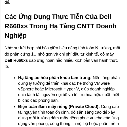
để.
Các Ứng Dụng Thực Tiễn Của Dell 
R660xs Trong Hạ Tầng CNTT Doanh 
Nghiệp
Nhờ sự kết hợp hài hòa giữa hiệu năng tính toán lý tưởng, mật 
độ phần cứng 1U nhỏ gọn và chi phí đầu tư kinh tế, cỗ máy 
Dell R660xs
 đáp ứng hoàn hảo nhiều kịch bản vận hành thực 
tế:
Hạ tầng ảo hóa phân khúc tầm trung:
 Nền tảng phần 
cứng lý tưởng để triển khai các hệ thống VMware 
vSphere hoặc Microsoft Hyper-V, giúp doanh nghiệp 
chia tách tài nguyên nội bộ và tối ưu hóa hiệu suất thiết 
bị cho các phòng ban.
Điện toán đám mây riêng (Private Cloud):
 Cung cấp 
tài nguyên tính toán ổn định, độ sẵn sàng cao để xây 
dựng môi trường đám mây riêng phục vụ cho các ứng 
dụng văn phòng, cổng thông tin nội bộ hoặc phần mềm 