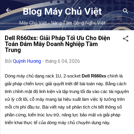
Chuyển đến nội dung chính
Blog Máy Chủ Việt
Máy Chủ Việt - Nâng Tầm Công Nghệ Việt
Dell R660xs: Giải Pháp Tối Ưu Cho Điện
Toán Đám Mây Doanh Nghiệp Tầm
Trung
Bởi
Quỳnh Hương
-
tháng 6 04, 2026
Dòng máy chủ dạng rack 1U, 2-socket 
Dell R660xs
 chính là 
giải pháp chiến lược giải quyết triệt để bài toán này. Bằng cách 
tinh chỉnh mật độ linh kiện và tập trung tối đa vào các tài nguyên 
xử lý cốt lõi, cỗ máy mang lại hiệu suất làm việc lý tưởng trên 
mỗi chi phí đầu tư. Bài viết này sẽ phân tích chi tiết thông số 
phần cứng, kiến trúc lưu trữ, năng lực bảo mật và giải pháp 
triển khai thực tế của dòng máy chủ chuyên dụng này.