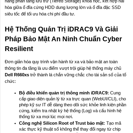
năng phân tầng lưu trữ (Tiered Storage) khoa học, kết hợp hài 
hòa giữa ổ đĩa cứng HDD dung lượng lớn và ổ đĩa đặc SSD 
siêu tốc để tối ưu hóa chi phí đầu tư.
Hệ Thống Quản Trị iDRAC9 Và Giải 
Pháp Bảo Mật An Ninh Chuẩn Cyber 
Resilient
Đơn giản hóa quy trình vận hành từ xa và bảo mật an toàn 
thông tin đa tầng là ưu điểm vượt trội giúp hệ thống máy chủ 
Dell R660xs
 trở thành lá chắn vững chắc cho tài sản số của tổ 
chức:
Bộ điều khiển quản trị thông minh iDRAC9:
 Cung 
cấp giao diện quản lý từ xa trực quan (WebUI/CLI), cho 
phép kỹ sư IT dễ dàng theo dõi sức khỏe linh kiện phần 
cứng, kiểm tra nhật ký hệ thống (Log) và cấu hình hệ 
thống từ xa mọi lúc mọi nơi.
Công nghệ Silicon Root of Trust bảo mật:
 Tạo mã 
xác thực kỹ thuật số không thể thay đổi ngay từ chip 