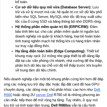
kế toán.
Cơ sở dữ liệu quy mô vừa (Database Server):
 Lưu 
trữ và xử lý mượt mà các hệ quản trị cơ sở dữ liệu phổ 
biến như SQL Server, MySQL nhờ tốc độ truy xuất siêu 
tốc của ổ cứng SSD và băng thông bộ nhớ DDR5 rộng.
Hệ thống phần mềm quản trị lõi (ERP/CRM):
 Đảm 
bảo tính liên tục cho các phần mềm quản trị nguồn lực 
doanh nghiệp và quản lý khách hàng, loại bỏ hoàn toàn 
tình trạng nghẽn mạch hệ thống khi có hàng trăm nhân 
sự truy cập đồng thời.
Hạ tầng điện toán biên (Edge Computing):
 Thiết kế 
khung máy rack 1U mỏng nhẹ giúp thiết bị dễ dàng lắp 
đặt tại các văn phòng chi nhánh, nhà xưởng để thu thập, 
phân tích dữ liệu tại chỗ với độ trễ thấp trước khi truyền 
về trung tâm dữ liệu chính.
Nếu doanh nghiệp cần một bộ khung phần cứng lớn hơn để đáp 
ứng các mảng lưu trữ dày đặc hoặc lắp đặt card đồ họa GPU 
chuyên dụng, các dòng máy chủ phân khúc cao hơn như
Dell 
R660
 hoặc dòng 2U
server Dell
 R760 sẽ là những phương án 
cân nhắc tiếp theo để mở rộng hạ tầng. Tuy nhiên, ở quy mô 
lưu trữ và tính toán tầm trung, 
Dell R660xs
 vẫn là cấu hình 