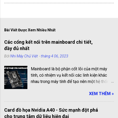
Bài Viết Được Xem Nhiều Nhất
Các cổng kết nối trên mainboard chi tiết,
đầy đủ nhất
Bởi
Nhi Máy Chủ Việt
-
tháng 4 06, 2023
Mainboard là bộ phận cốt lõi của một máy
tính, có nhiệm vụ kết nối các linh kiện khác
nhau trong máy tính để tạo nên một hệ thống
hoạt động hiệu quả. Các cổng kết nối trên
XEM THÊM »
mainboard là những cổng truyền thông giúp
kết nối các linh kiện với nhau. Chúng có vai trò
quan trọng trong việc kết nối và truyền tải dữ
Card đồ họa Nvidia A40 - Sức mạnh đột phá
liệu giữa các linh kiện bên trong máy tính.
cho trung tâm dữ liệu hiện đại