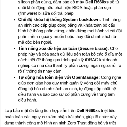
silicon phần cứng, đảm bảo cỗ máy 
Dell R660xs
 sẽ từ 
chối khởi động nếu phát hiện BIOS hoặc phần sụn 
(firmware) bị sửa đổi trái phép.
Chế độ khóa hệ thống System Lockdown:
 Tính năng 
an ninh cao cấp giúp đóng băng và khóa toàn bộ cấu 
hình hệ thống phần cứng, chặn đứng mọi hành vi cài đặt 
phần mềm ngoài ý muốn hoặc thay đổi chính sách từ 
mã độc bên ngoài.
Tính năng xóa dữ liệu an toàn (Secure Erase):
 Cho 
phép hủy và xóa sạch dữ liệu trên toàn bộ các ổ đĩa một 
cách triệt để thông qua trình quản lý iDRAC khi doanh 
nghiệp có nhu cầu thanh lý phần cứng, ngăn ngừa rủi ro 
rò rỉ thông tin nhạy cảm.
Tự động hóa toàn diện với OpenManage:
 Công nghệ 
giúp đơn giản hóa quy trình quản lý vòng đời máy chủ, 
đồng bộ hóa chính sách an ninh, tự động cập nhật hệ 
điều hành và báo cáo sự cố phần cứng về trung tâm 
điều hành.
Lớp bảo mật đa tầng tích hợp sẵn trên 
Dell R660xs
 triệt tiêu 
hoàn toàn các nguy cơ xâm nhập trái phép, giúp tổ chức xây 
dựng thành công mô hình an ninh Zero Trust đồng bộ và triệt 