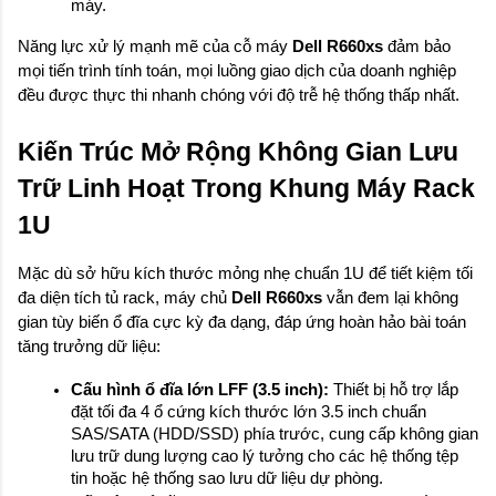
máy.
Năng lực xử lý mạnh mẽ của cỗ máy 
Dell R660xs
 đảm bảo 
mọi tiến trình tính toán, mọi luồng giao dịch của doanh nghiệp 
đều được thực thi nhanh chóng với độ trễ hệ thống thấp nhất.
Kiến Trúc Mở Rộng Không Gian Lưu 
Trữ Linh Hoạt Trong Khung Máy Rack 
1U
Mặc dù sở hữu kích thước mỏng nhẹ chuẩn 1U để tiết kiệm tối 
đa diện tích tủ rack, máy chủ 
Dell R660xs
 vẫn đem lại không 
gian tùy biến ổ đĩa cực kỳ đa dạng, đáp ứng hoàn hảo bài toán 
tăng trưởng dữ liệu:
Cấu hình ổ đĩa lớn LFF (3.5 inch):
 Thiết bị hỗ trợ lắp 
đặt tối đa 4 ổ cứng kích thước lớn 3.5 inch chuẩn 
SAS/SATA (HDD/SSD) phía trước, cung cấp không gian 
lưu trữ dung lượng cao lý tưởng cho các hệ thống tệp 
tin hoặc hệ thống sao lưu dữ liệu dự phòng.