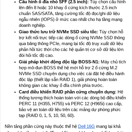
Cấu hình ổ đĩa nhỏ SFF (2.5 inch):
 Tùy chọn cấu hình 
lên đến 8 hoặc 10 khay ổ cứng kích thước 2.5 inch 
chuẩn SAS/SATA, tăng cường tốc độ đọc/ghi dữ liệu 
ngẫu nhiên (IOPS) ở mức cao nhất cho hạ tầng mạng 
doanh nghiệp.
Giao thức lưu trữ NVMe SSD siêu tốc:
 Tùy chọn hỗ 
trợ kết nối trực tiếp các dòng ổ cứng NVMe SSD thông 
qua băng thông PCIe, mang lại tốc độ truy xuất dữ liệu 
phản hồi tức thời cho các hệ quản trị cơ sở dữ liệu lớn 
đòi hỏi tốc độ cao.
Giải pháp khởi động độc lập BOSS-N1:
 Máy chủ tích 
hợp mô-đun BOSS thế hệ mới hỗ trợ 2 ổ cứng M.2 
NVMe SSD chuyên dụng cho việc cài đặt hệ điều hành 
độc lập (thiết lập sẵn RAID 1), giải phóng hoàn toàn 
không gian các khay ổ đĩa chính phía trước.
Card điều khiển RAID phần cứng chuyên dụng:
 Hệ 
thống tương thích hoàn toàn với các dòng bộ điều khiển 
PERC 11 (H355, H755) và PERC 12 (H965i) cao cấp, 
bảo vệ an toàn dữ liệu trên các mảng dự phòng phức 
tạp (RAID 0, 1, 5, 10, 50, 60).
Nền tảng phần cứng này thuộc thế hệ
Dell 16G
 mang lại khả 