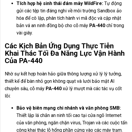
Tích hợp hệ sinh thái đám mây WildFire:
Tự động
gửi các tệp tin đáng nghi về môi trường Sandbox ảo
hóa để cô lập, phân tích hành vi mã độc và cập nhật
bản vá an ninh đồng bộ cho cỗ máy
PA-440
chỉ trong
vài giây.
Các Kịch Bản Ứng Dụng Thực Tiễn
Khai Thác Tối Đa Năng Lực Vận Hành
Của PA-440
Nhờ sự kết hợp hoàn hảo giữa thông lượng xử lý lý tưởng,
thiết kế để bàn nhỏ gọn không quạt và lưới bảo mật AI
chuyên sâu, cỗ máy
PA-440
xử lý mượt mà các tác vụ cốt
lõi:
Bảo vệ biên mạng chi nhánh và văn phòng SMB:
Thiết lập lá chắn an ninh tối cao tại cửa ngõ Internet
của văn phòng, ngăn chặn virus, Trojan và các cuộc tấn
công khai thác lỗ hổng phần cứng vào các máy trạm.