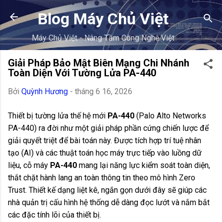
Chuyển đến nội dung chính
Blog Máy Chủ Việt
Máy Chủ Việt - Nâng Tầm Công Nghệ Việt
Giải Pháp Bảo Mật Biên Mạng Chi Nhánh
Toàn Diện Với Tường Lửa PA-440
Bởi
Quỳnh Hương
-
tháng 6 16, 2026
Thiết bị tường lửa thế hệ mới
PA-440
(Palo Alto Networks
PA-440) ra đời như một giải pháp phần cứng chiến lược để
giải quyết triệt để bài toán này. Được tích hợp trí tuệ nhân
tạo (AI) và các thuật toán học máy trực tiếp vào luồng dữ
liệu, cỗ máy
PA-440
mang lại năng lực kiểm soát toàn diện,
thắt chặt hành lang an toàn thông tin theo mô hình Zero
Trust. Thiết kế dạng liệt kê, ngắn gọn dưới đây sẽ giúp các
nhà quản trị cấu hình hệ thống dễ dàng đọc lướt và nắm bắt
các đặc tính lõi của thiết bị.