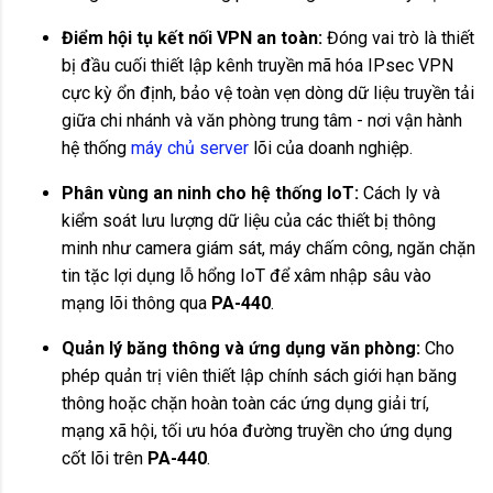
Điểm hội tụ kết nối VPN an toàn:
Đóng vai trò là thiết
bị đầu cuối thiết lập kênh truyền mã hóa IPsec VPN
cực kỳ ổn định, bảo vệ toàn vẹn dòng dữ liệu truyền tải
giữa chi nhánh và văn phòng trung tâm - nơi vận hành
hệ thống
máy chủ server
lõi của doanh nghiệp.
Phân vùng an ninh cho hệ thống IoT:
Cách ly và
kiểm soát lưu lượng dữ liệu của các thiết bị thông
minh như camera giám sát, máy chấm công, ngăn chặn
tin tặc lợi dụng lỗ hổng IoT để xâm nhập sâu vào
mạng lõi thông qua
PA-440
.
Quản lý băng thông và ứng dụng văn phòng:
Cho
phép quản trị viên thiết lập chính sách giới hạn băng
thông hoặc chặn hoàn toàn các ứng dụng giải trí,
mạng xã hội, tối ưu hóa đường truyền cho ứng dụng
cốt lõi trên
PA-440
.