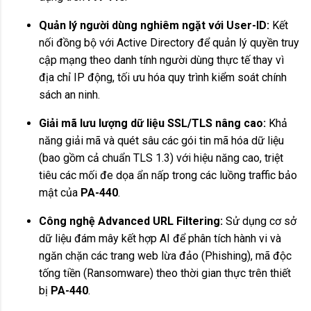
Quản lý người dùng nghiêm ngặt với User-ID:
Kết
nối đồng bộ với Active Directory để quản lý quyền truy
cập mạng theo danh tính người dùng thực tế thay vì
địa chỉ IP động, tối ưu hóa quy trình kiểm soát chính
sách an ninh.
Giải mã lưu lượng dữ liệu SSL/TLS nâng cao:
Khả
năng giải mã và quét sâu các gói tin mã hóa dữ liệu
(bao gồm cả chuẩn TLS 1.3) với hiệu năng cao, triệt
tiêu các mối đe dọa ẩn nấp trong các luồng traffic bảo
mật của
PA-440
.
Công nghệ Advanced URL Filtering:
Sử dụng cơ sở
dữ liệu đám mây kết hợp AI để phân tích hành vi và
ngăn chặn các trang web lừa đảo (Phishing), mã độc
tống tiền (Ransomware) theo thời gian thực trên thiết
bị
PA-440
.