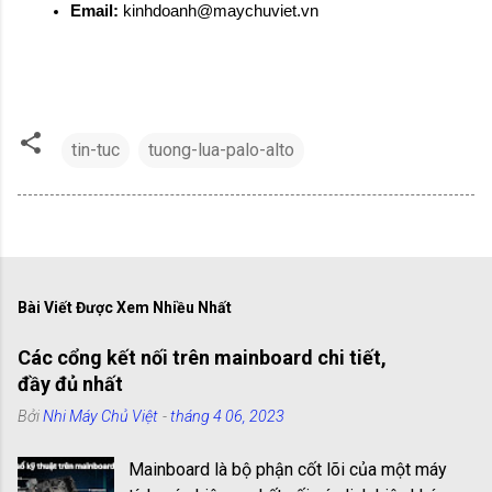
Email:
 kinhdoanh@maychuviet.vn
tin-tuc
tuong-lua-palo-alto
Bài Viết Được Xem Nhiều Nhất
Các cổng kết nối trên mainboard chi tiết,
đầy đủ nhất
Bởi
Nhi Máy Chủ Việt
-
tháng 4 06, 2023
Mainboard là bộ phận cốt lõi của một máy