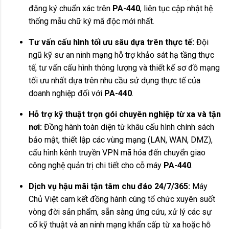
đăng ký chuẩn xác trên
PA-440
, liên tục cập nhật hệ
thống mẫu chữ ký mã độc mới nhất.
Tư vấn cấu hình tối ưu sâu dựa trên thực tế:
Đội
ngũ kỹ sư an ninh mạng hỗ trợ khảo sát hạ tầng thực
tế, tư vấn cấu hình thông lượng và thiết kế sơ đồ mạng
tối ưu nhất dựa trên nhu cầu sử dụng thực tế của
doanh nghiệp đối với
PA-440
.
Hỗ trợ kỹ thuật trọn gói chuyên nghiệp từ xa và tận
nơi:
Đồng hành toàn diện từ khâu cấu hình chính sách
bảo mật, thiết lập các vùng mạng (LAN, WAN, DMZ),
cấu hình kênh truyền VPN mã hóa đến chuyển giao
công nghệ quản trị chi tiết cho cỗ máy
PA-440
.
Dịch vụ hậu mãi tận tâm chu đáo 24/7/365:
Máy
Chủ Việt cam kết đồng hành cùng tổ chức xuyên suốt
vòng đời sản phẩm, sẵn sàng ứng cứu, xử lý các sự
cố kỹ thuật và an ninh mạng khẩn cấp từ xa hoặc hỗ