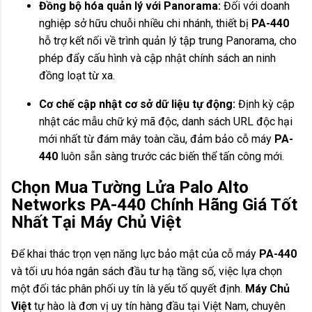
Đồng bộ hóa quản lý với Panorama:
Đối với doanh
nghiệp sở hữu chuỗi nhiều chi nhánh, thiết bị
PA-440
hỗ trợ kết nối về trình quản lý tập trung Panorama, cho
phép đẩy cấu hình và cập nhật chính sách an ninh
đồng loạt từ xa.
Cơ chế cập nhật cơ sở dữ liệu tự động:
Định kỳ cập
nhật các mẫu chữ ký mã độc, danh sách URL độc hại
mới nhất từ đám mây toàn cầu, đảm bảo cỗ máy
PA-
440
luôn sẵn sàng trước các biến thể tấn công mới.
Chọn Mua Tường Lửa Palo Alto
Networks PA-440 Chính Hãng Giá Tốt
Nhất Tại Máy Chủ Việt
Để khai thác trọn vẹn năng lực bảo mật của cỗ máy
PA-440
và tối ưu hóa ngân sách đầu tư hạ tầng số, việc lựa chọn
một đối tác phân phối uy tín là yếu tố quyết định.
Máy Chủ
Việt
tự hào là đơn vị uy tín hàng đầu tại Việt Nam, chuyên