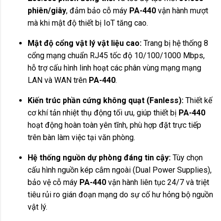
phiên/giây
, đảm bảo cỗ máy
PA-440
vận hành mượt
mà khi mật độ thiết bị IoT tăng cao.
Mật độ cổng vật lý vật liệu cao:
Trang bị hệ thống 8
cổng mạng chuẩn RJ45 tốc độ 10/100/1000 Mbps,
hỗ trợ cấu hình linh hoạt các phân vùng mạng mạng
LAN và WAN trên
PA-440
.
Kiến trúc phần cứng không quạt (Fanless):
Thiết kế
cơ khí tản nhiệt thụ động tối ưu, giúp thiết bị
PA-440
hoạt động hoàn toàn yên tĩnh, phù hợp đặt trực tiếp
trên bàn làm việc tại văn phòng.
Hệ thống nguồn dự phòng đáng tin cậy:
Tùy chọn
cấu hình nguồn kép cắm ngoài (Dual Power Supplies),
bảo vệ cỗ máy
PA-440
vận hành liên tục 24/7 và triệt
tiêu rủi ro gián đoạn mạng do sự cố hư hỏng bộ nguồn
vật lý.